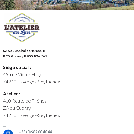
SAS au capital de 10 000 €
RCS Annecy B 822 826 764
Siège social :
45, rue Victor Hugo
74210 Faverges-Seythenex
Atelier :
410 Route de Thônes,
ZA du Cudray
74210 Faverges-Seythenex
+33 (0)6 82 00 46 44