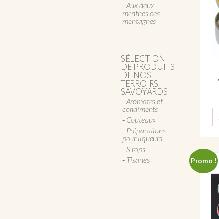
Aux deux
menthes des
montagnes
SÉLECTION
DE PRODUITS
DE NOS
TERROIRS
SAVOYARDS
Aromates et
condiments
Couteaux
Préparations
pour liqueurs
Sirops
Tisanes
Promo !