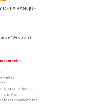
Y DE LA BANQUE
tir de 40 € d’achat
s contacter
ons
es ventes
tés
ions sur votre boutique
’information
ssages et commentaires