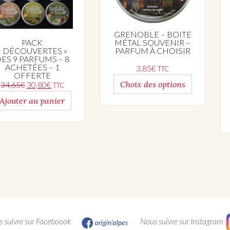
GRENOBLE – BOITE
MÉTAL SOUVENIR –
PACK
PARFUM À CHOISIR
« DÉCOUVERTES »
ES 9 PARFUMS – 8
ACHETÉES – 1
3,85
€
TTC
OFFERTE
Choix des options
Le prix initial était : 34,65€.
Le prix actuel est : 30,80€.
34,65
€
30,80
€
TTC
Ajouter au panier
 suivre sur Faceboook
Nous suivre sur Instagram