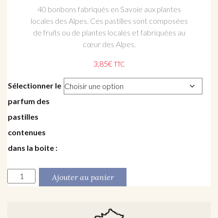
40 bonbons fabriqués en Savoie aux plantes
locales des Alpes.
Ces pastilles sont composées
de fruits ou de plantes locales et fabriquées au
cœur des Alpes.
3,85
€
TTC
Sélectionner le
parfum des
pastilles
contenues
dans la boite :
ANNECY - Boite Métal Souvenir - Parfum à choisir quantity
Ajouter au panier