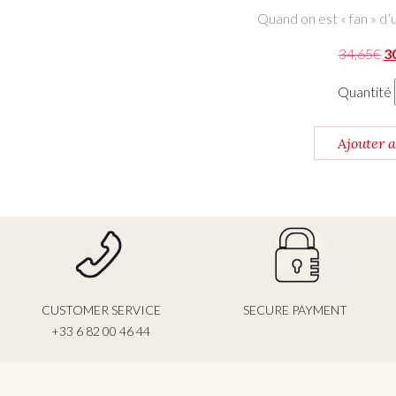
Quand on est « fan » d’
Le
34,65
€
3
Quantité
Ajouter 
CUSTOMER SERVICE
SECURE PAYMENT
+33 6 82 00 46 44