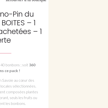
no-Pin du
 BOITES – 1
achetées – 1
erte
 40 bonbons ; soit
360
s ce pack !
en Savoie au cœur des
 locales sélectionnées.
ement composées plantes
orant, seuls les fruits ou
rent les bonbons.