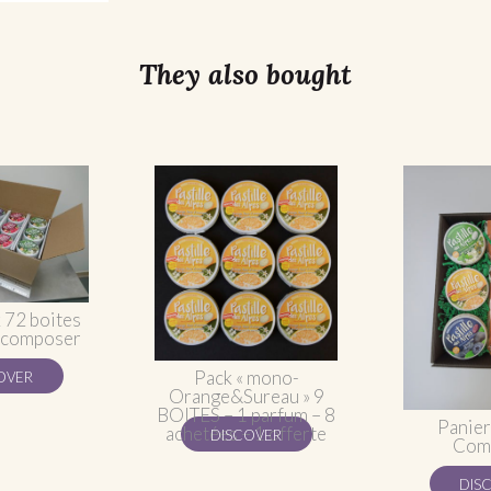
They also bought
 72 boites
à composer
Pack « mono-
OVER
Orange&Sureau » 9
BOITES – 1 parfum – 8
Panier
achetées – 1 offerte
DISCOVER
Com
DIS