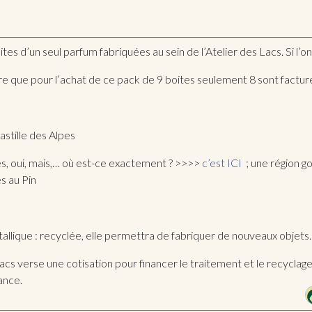
es d’un seul parfum fabriquées au sein de l’Atelier des Lacs. Si l’on
dire que pour l’achat de ce pack de 9 boites seulement 8 sont factur
astille des Alpes
es, oui, mais,… où est-ce exactement ? >>>>
c’est ICI
; une région go
es au Pin
allique : recyclée, elle permettra de fabriquer de nouveaux objets.
acs verse une cotisation pour financer le traitement et le recyclag
ance.