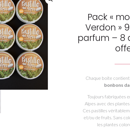
Pack « mo
Verdon » 9
parfum – 8 
off
Chaque boite contient
bonbons dan
Toujours fabriquées 
Alpes avec des plantes
Ces pastilles véritabl
et/ou de fruits. Sans col
les plantes colo