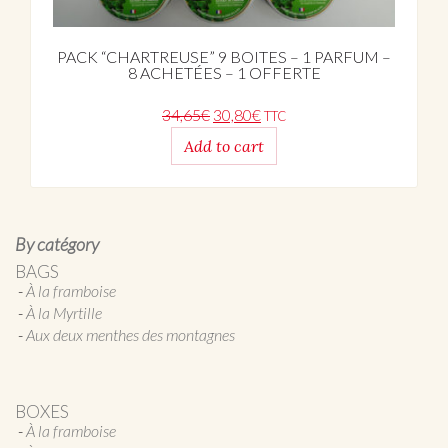
PACK “CHARTREUSE” 9 BOITES – 1 PARFUM –
8 ACHETÉES – 1 OFFERTE
Original price was: 34,65€.
Current price is: 30,80€.
34,65
€
30,80
€
TTC
Add to cart
By catégory
BAGS
À la framboise
À la Myrtille
Aux deux menthes des montagnes
BOXES
À la framboise