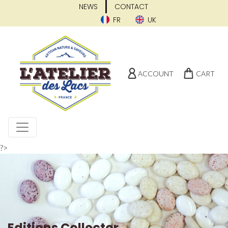
NEWS
CONTACT
FR
UK
ACCOUNT
CART
?>
Editions Collector