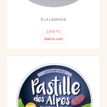
À LA LAVANDE
3,85
€
TTC
Add to cart