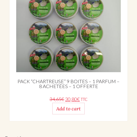
PACK “CHARTREUSE” 9 BOITES – 1 PARFUM –
8 ACHETÉES – 1 OFFERTE
Original price was: 34,65€.
Current price is: 30,80€.
34,65
€
30,80
€
TTC
Add to cart