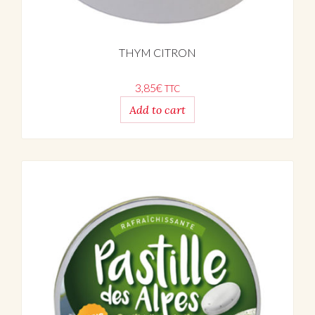
THYM CITRON
3,85
€
TTC
Add to cart