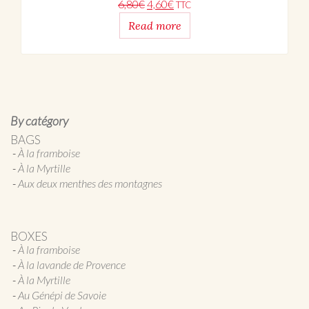
Original price was: 6,80€.
Current price is: 4,60€.
6,80
€
4,60
€
TTC
Read more
By catégory
BAGS
À la framboise
À la Myrtille
Aux deux menthes des montagnes
BOXES
À la framboise
À la lavande de Provence
À la Myrtille
Au Génépi de Savoie