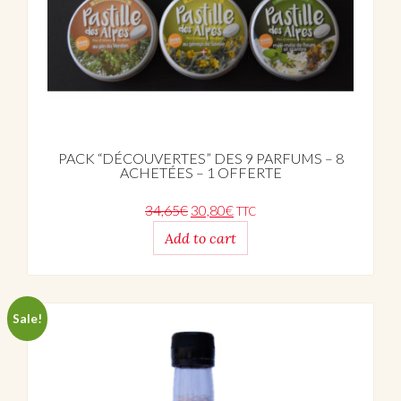
PACK “DÉCOUVERTES” DES 9 PARFUMS – 8
ACHETÉES – 1 OFFERTE
Original price was: 34,65€.
Current price is: 30,80€.
34,65
€
30,80
€
TTC
Add to cart
Sale!